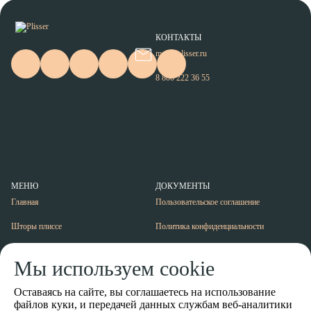
КОНТАКТЫ
mail@plisser.ru
8 800 222 36 55
МЕНЮ
ДОКУМЕНТЫ
Главная
Пользовательское соглашение
Шторы плиссе
Политика конфиденциальности
Шторы в рамке
Согласие на обработку персональных
данных
Мы используем cookie
Москитные сетки
Оставаясь на сайте, вы соглашаетесь на использование
Информация
файлов
куки
, и передачей данных службам веб-аналитики