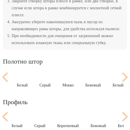
Закройте створку шторы плиссе в рамке, или две створки, в
случае если штора в рамке комбинируется с москитной сеткой
плиссе.
Аккуратно уберите накопившуюся пыль и мусор из
направляющих рамы шторы, для удобства используя пылесос.
При необходимости для очищения от загрязнений можно
использовать влажную ткань или специальную губку.
Полотно штор
вый
Белый
Серый
Мокко
Бежевый
Белый
Профиль
й
Белый
Серый
Коричневый
Бежевый
Белый