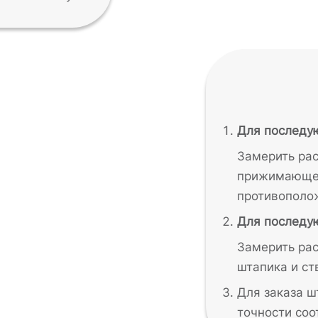
Для последу
Замерить рас
прижимающег
противополо
Для последую
Замерить рас
штапика и ст
Для заказа ш
точности соо