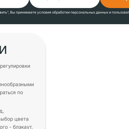
вить",
Вы принимаете
условия
обработки персональных данных
и
пользова
и
регулировки
олнообразными
раться по
д,
выбор цвета
го - блэкаут.