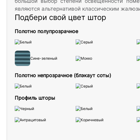
большой выбор степени освещенности поме
являются альтернативой классическим жалюзи
Подбери свой цвет штор
Полотно полупрозрачное
Белый
Серый
Сине-зеленый
Мокко
Полотно непрозрачное (блэкаут соты)
Белый
Серый
Профиль шторы
Черный
Белый
Антрацитовый
Коричневый