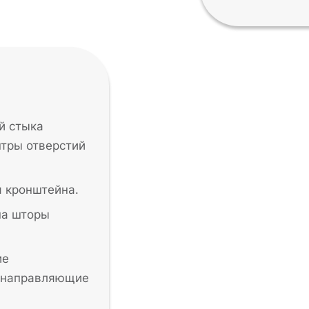
й стыка
нтры отверстий
я кронштейна.
на шторы
ие
в направляющие