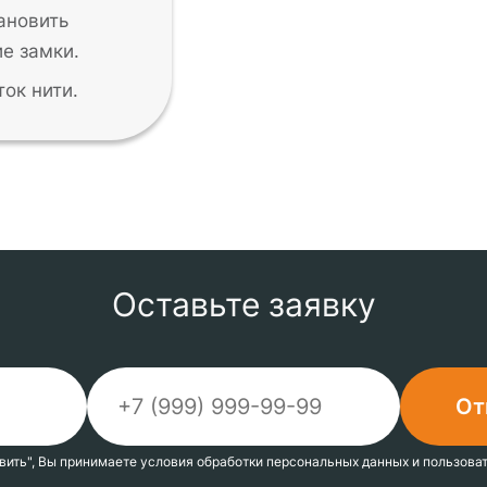
тановить
е замки.
ток нити.
Оставьте заявку
вить",
Вы принимаете
условия
обработки персональных данных
и
пользова